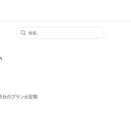
か
月分のプランが定期
。