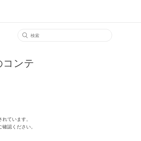
のコンテ
されています。
ご確認ください。