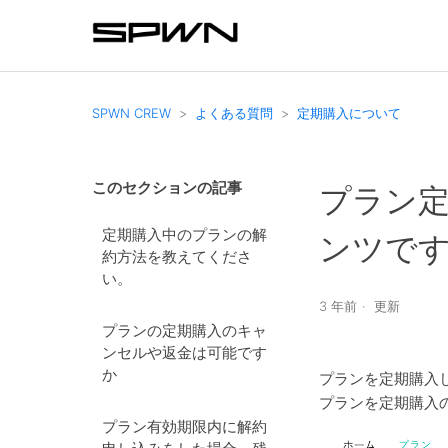
SPWN CREW
よくある質問
定期購入について
このセクションの記事
プラン
定期購入中のプランの解
ンツで
約方法を教えてくださ
い。
3 年前
更新
プランの定期購入のキャ
ンセルや返金は可能です
か
プランを定期購入
プランを定期購入
プラン有効期限内に解約